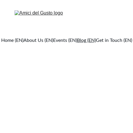
Home (EN)
About Us (EN)
Events (EN)
Blog (EN)
Get in Touch (EN)
ies of Taste and 
Explore the world of taste through stories, 
recipes, culinary curiosities, and insights into
ocal excellence. A journey filled with emotion